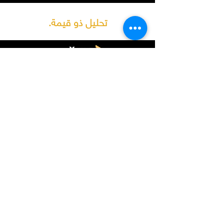
.تحليل ذو قيمة
حقوق النشر © 2022 - يمن انفورميشن سنتر.
كل الحقوق محفوظة.
المواقع الإلكترونية ذات الصلة
صوت الأمل
www.sawt-alamal.net