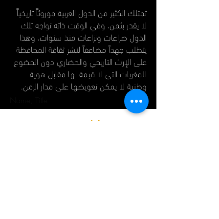
تمتلك الكثير من الدول العربية موروثاً تاريخياً
لا يقدر بثمن، وفي الوقت ذاته تواجه تلك
الدول صراعات ونزاعات منذ سنوات، وهذا
يتطلب جهداً مضاعفاً لنشر ثقافة المحافظة
على الإرث التاريخي والحضاري دون الخضوع
للمغريات التي لا قيمة لها مقابل هوية
وطنية لا يمكن تعويضها على مدار الزمن.
Name, Title
.تحليل ذو قيمة
حقوق النشر © 2022 - يمن انفورميشن سنتر.
كل الحقوق محفوظة.