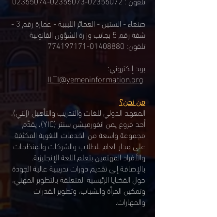
تلفون :
02355072-02355073
-02355074
صنعاء - الستين - العمائر الليبية - عمارة رقم 3 -
شفة رقم 5 بجاتب وزارة الشؤون القانونية
تلفون:
01408880-774197171
بريد إلكتروني:
ILTI@yemeninformation.org
من نحن؟
المعهد الدولي للغات والتدريب والتأهيل (إلتي)،
أحد فروع يمن انفورميشن سنتر (YIC)، يقدّم
مجموعة واسعة من الخدمات اللغوية المكثفة
على مدار العام للطلاب والشركات والمنظمات
والأفراد المهتمين بتعلم اللغة الإنجليزية.
بالإضافة إلى تقديم دورات تدريبية عالية الجودة
حول القضايا الرئيسية المتعلقة بالتطوير المهني،
وتمكين المرأة والشباب، وتطوير القدرات
والمهارات.