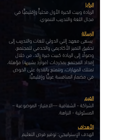
الرؤيا
الريادة وبيت الخبرة الأول محلياًّ وإقليميًّا في
مجال اللغة والتدريب التنموي.
الرسالة
يسعى معهد إلتي الدولي للغات والتدريب إلى
تحقيق التميز الأكاديمي والخدمي للمجتمع،
وصولًا إلى الريادة كبيت خبرة رائد، من خلال
إمداد المجتمع بمخرجات (موارد بشيرية) مؤهلة،
تمتلك المهارات، وتتمتع بالقدرة على الخوض
في مضمار المنافسة عربيًّا وإقليميًّا.
القيم
الشراكة - الشفافية ––الامتياز- الموضوعية –
المسئولية - النزاهة.
الأهداف
الهدف الإستراتيجي: توفير فرص التعليم