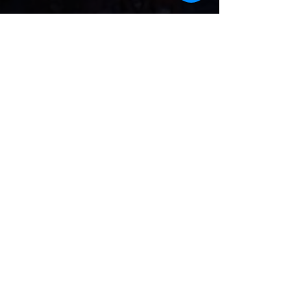
.تحليل ذو قيمة
حقوق النشر © 2022 - يمن انفورميشن سنتر.
كل الحقوق محفوظة.
المواقع الإلكترونية ذات الصلة
صوت الأمل
www.sawt-alamal.net