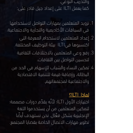
والتدريب النوعي.
كما يعمل ILTI على إعداد جيل قادر على:
تزويد المتعلمين بمهارات التواصل لاستخدامها
في السياقات الأكاديمية والتجارية والاجتماعية.
إعداد المتعلمين لاستخدام المعرفة التي
اكتسبوها فيILTI بيئة التوظيف المختلفة.
رفع وعي المتعلمين بالاختلافات الثقافية
لتحسين التواصل بين الثقافات.
تمكين النساء والشباب للإسهام في الحد من
البطالة، وإضافة قيمة للتنمية الاقتصادية
والاجتماعية لمجتمعاتهم.
لماذا ILTI؟
اختيارك الأول ILTI؛ لأنّه يقدّم دورات مصممة؛
لتمكين المتعلمين من أن يستخدموا اللغة
الإنجليزية بشكل فعّال. نحن نستهدف أيضًا
تطوير مهارات الاتصال الخاصة بقضايا المجتمع.