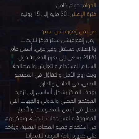
الدوام
: دوام كامل
فترة الإعلان
: 30 مايو إلى 15 يونيو
عن يمن إنفورميشن سنتر
:
يمن إنفورميشن سنتر مركز للأبحاث
والإعلام، مستقل وغير حزبي، أُسس عام
2020، يسعى إلى تعزيز المعرفة حول
السلام المستدام والتعايش والمصالحة
وبث روح الأمل والتفاؤل في المجتمع
اليمني، في الداخل والخارج.
يهدف المركز بشكل أساسي إلى تزويد
المجتمع المحلي والدولي والجهات التي
تعمل في اليمن بالمعلومات والأخبار
الموثوقة والمستجدات البحثية، وتمكينهم
من استخدام جميع المصادر اليمنية. ويؤكد
على ضرورة إتاحة الفرصة للانخراط