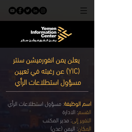
يعلن يمن انفورميشن سنتر
(YIC) عن رغبته في تعيين
مسؤول استطلاعات الرأي
اسم الوظيفة
: مسؤول استطلاعات الرأي
القسم
: الادارة
التقرير إلى
: مدير المكتب
المكان
: اليمن (عدن)