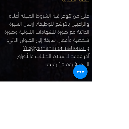
على من تتوفر فيه الشروط المبينة أعلاه
والراغبين بالترشح للوظيفة، إرسال السيرة
الذاتية مع صورة للشهادات الثبوتية وصورة
شخصية وأعمال سابقة إلى العنوان الآتي:
Yic@yemeninformation.org
آخر موعد لاستلام الطلبات والأوراق
الثبوتية يوم 15
يونيو
.تحليل ذو قيمة
حقوق النشر © 2022 - يمن انفورميشن سنتر.